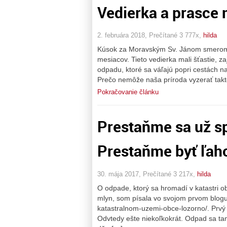
Vedierka a prasce
2. februára 2018, Prečítané 3 777x,
hilda
Kúsok za Moravským Sv. Jánom smerom n
mesiacov. Tieto vedierka mali šťastie, 
odpadu, ktoré sa váľajú popri cestách
Prečo nemôže naša príroda vyzerať takto
Pokračovanie článku
Prestaňme sa už sp
Prestaňme byť ľaho
30. mája 2017, Prečítané 3 217x,
hilda
O odpade, ktorý sa hromadí v katastri o
mlyn, som písala vo svojom prvom blogu 
katastralnom-uzemi-obce-lozorno/. Prvý
Odvtedy ešte niekoľkokrát. Odpad sa t