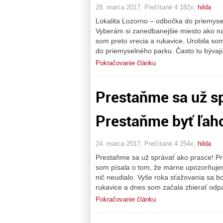
28. marca 2017, Prečítané 4 182x,
hilda
Lokalita Lozorno – odbočka do priemys
Vyberám si zanedbanejšie miesto ako na
som preto vrecia a rukavice. Urobila s
do priemyselného parku. Často tu býva
Pokračovanie článku
Prestaňme sa už sp
Prestaňme byť ľaho
24. marca 2017, Prečítané 4 254x,
hilda
Prestaňme sa už správať ako prasce! Pr
som písala o tom, že márne upozorňujem 
nič neudialo. Vyše roka sťažovania sa b
rukavice a dnes som začala zbierať od
Pokračovanie článku