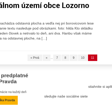
rálnom území obce Lozorno
achádza odstavná plocha a vedľa nej pri borovicovom lese
anie textu nasleduje pod obrázkami. foto: hilda Kto skládku
ol jeden človek a netrvalo to deň, ani dva. Hanbu však máme
a na odstavnej ploche, na […]
« Prvá
«
...
7
8
9
10
11
 predplatné
Pravda
stiahnite si ap
ormácie na každý deň
sledujte naše sociálne siete
íka Pravda