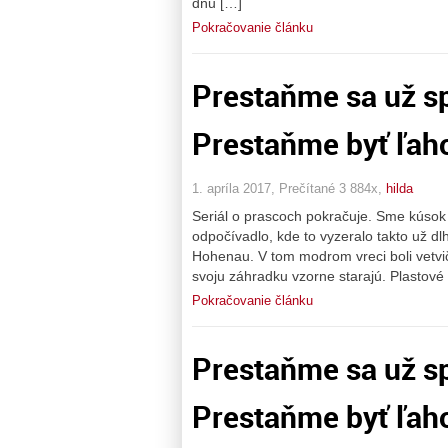
dňu […]
Pokračovanie článku
Prestaňme sa už sp
Prestaňme byť ľahos
1. apríla 2017, Prečítané 3 884x,
hilda
Seriál o prascoch pokračuje. Sme kúso
odpočívadlo, kde to vyzeralo takto už d
Hohenau. V tom modrom vreci boli vetvičk
svoju záhradku vzorne starajú. Plastové 
Pokračovanie článku
Prestaňme sa už sp
Prestaňme byť ľahos