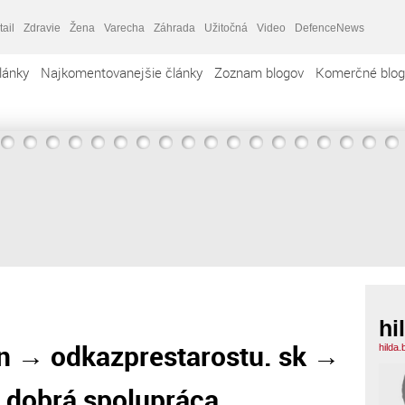
tail
Zdravie
Žena
Varecha
Záhrada
Užitočná
Video
DefenceNews
lánky
Najkomentovanejšie články
Zoznam blogov
Komerčné blog
hi
n → odkazprestarostu. sk →
hilda
= dobrá spolupráca