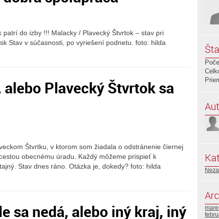
trí do izby !!! Malacky / Plavecký Štvrtok – stav pri
 Stav v súčasnosti, po vyriešení podnetu. foto: hilda
Šta
Poče
Celk
Prie
, alebo Plavecký Štvrtok sa
Aut
aveckom Štvrtku, v ktorom som žiadala o odstránenie čiernej
Kat
o cestou obecnému úradu. Každý môžeme prispieť k
tajný. Stav dnes ráno. Otázka je, dokedy? foto: hilda
Neza
Arc
e sa nedá, alebo iný kraj, iný
mare
febr