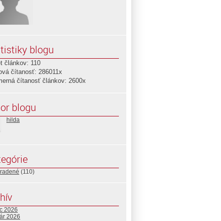
tistiky blogu
t článkov: 110
ová čítanosť: 286011x
merná čítanosť článkov: 2600x
or blogu
hilda
egórie
radené
(110)
hív
c 2026
uár 2026