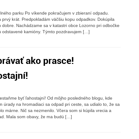
elného parku Po víkende pokračujem v zbieraní odpadu.
 prvý krát. Predpokladám väčšiu kopu odpadkov. Dokúpila
om dobre. Nachádzame sa v katastri obce Lozorno pri odbočke
jú odstavené kamióny. Týmto pozdravujem […]
rávať ako prasce!
stajní!
estaňme byť ľahostajní! Od môjho posledného blogu, kde
úrady na hromadiaci sa odpad pri ceste, sa udialo to, že sa
olo márne. Nič sa nezmenilo. Včera som si kúpila vrecia a
pad. Mala som obavy, že ma budú […]