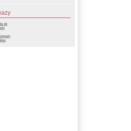
kazy
da.sk
pty
rogram
téka