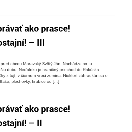
rávať ako prasce!
tajní! – III
k pred obcou Moravský Svätý Ján. Nachádza sa tu
lhšiu dobu. Neďaleko je hraničný priechod do Rakúska –
y z tují, v čiernom vreci zemina. Niektorí záhradkári sa o
fľaše, plechovky, krabice od […]
rávať ako prasce!
tajní! – II