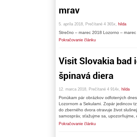
mrav
5. apríla 2018, Prečítané 4 365x,
hilda
Strečno – marec 2018 Lozorno – marec 2
Pokračovanie článku
Visit Slovakia bad 
špinavá diera
12. marca 2018, Prečítané 4 914x,
hilda
Ponúkam pár obrázkov odfotených dnes 
Lozornom a Sekulami. Zopár jedincov tzv
do zberného dvora otravuje život slušn
samospráv, sťažujme sa, upozorňujme, c
Pokračovanie článku