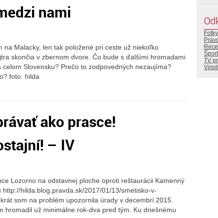
 medzi nami
Od
Fotky
Prav
Rece
a Malacky, len tak položené pri ceste už niekoľko
Šport
zajtra skončia v zbernom dvore. Čo bude s ďalšími hromadami
TV p
 na celom Slovensku? Prečo to zodpovedných nezaujíma?
Vino
? foto: hilda
rávať ako prasce!
stajní! – IV
bce Lozorno na odstavnej ploche oproti reštaurácii Kamenný
http://hilda.blog.pravda.sk/2017/01/13/smetisko-v-
 krát som na problém upozornila úrady v decembri 2015.
am hromadil už minimálne rok-dva pred tým. Ku dnešnému