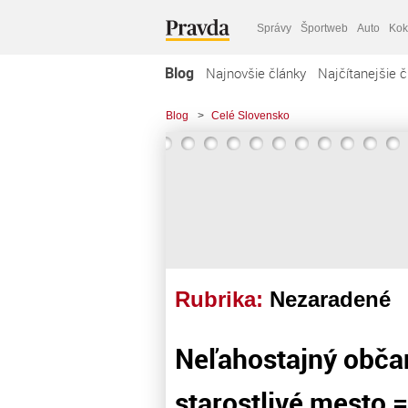
Správy
Športweb
Auto
Kok
Blog
Najnovšie články
Najčítanejšie č
Blog
>
Celé Slovensko
Rubrika:
Nezaradené
Neľahostajný obča
starostlivé mesto 