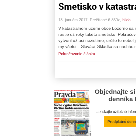
Smetisko v katast
13. januára 2017, Prečítané 6 850x,
hilda
V katastrálnom území obce Lozorno sa n
rastie už roky takéto smetisko: Pokračov
vytvoril už asi nezistíme, určite to neb
my všetci – Slováci. Skládka sa nachádz
Pokračovanie článku
Objednajte si
denníka 
a získajte užitočné inf
Predplatné denn