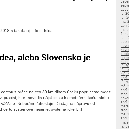
dece
sept
augu
júl 2
jún 
máj 
apríl
mare
018 a tak ďalej… foto: hilda
febr
janu
dece
nove
nove
idea, alebo Slovensko je
októ
sept
augu
júl 2
jún 
máj 
apríl
júl 2
máj 
apríl
cestou z práce na cca 30 km dlhom úseku popri ceste medzi
febr
. prasiat, ktorí nevedia nájsť cestu k smetnému košu, alebo
nove
apríl
ej väčšine. Nebuďme ľahostajní, žiadajme nápravu od
mare
hce to systémové riešenie, systematické […]
febr
máj 
apríl
mare
janu