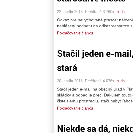
22. apríla 2018, Prečítané 3 760x,
hilda
Odkaz pre nevychované prasce: nábytok pa
nahlásení podnetu na odkazprestarostu.sk
Pokračovanie článku
Stačil jeden e-mail
stará
20. apríla 2018, Prečítané 4 076x,
hilda
Stačil jeden e-mail na obecný úrad v Pl
skládky a odpad je preč. Ďakujem tout
čistejšiemu prostrediu, stačí nebyť ľahos
Pokračovanie článku
Niekde sa dá, niekd