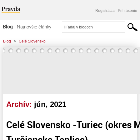
Registrácia
Prihlásenie
Blog
Najnovšie články
Najčítanejšie články
Blog
>
Celé Slovensko
Najkomentovanejšie články
Zoznam blogov
Komerčné blogy
Archív:
jún, 2021
Celé Slovensko -Turiec (okres M
Turčianske Teplice)