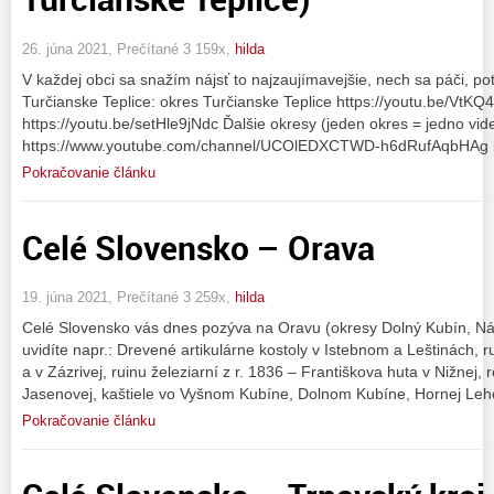
26. júna 2021, Prečítané 3 159x,
hilda
V každej obci sa snažím nájsť to najzaujímavejšie, nech sa páči, p
Turčianske Teplice: okres Turčianske Teplice https://youtu.be/VtK
https://youtu.be/setHle9jNdc Ďalšie okresy (jeden okres = jedno vide
https://www.youtube.com/channel/UCOlEDXCTWD-h6dRufAqbHAg kr
Pokračovanie článku
Celé Slovensko – Orava
19. júna 2021, Prečítané 3 259x,
hilda
Celé Slovensko vás dnes pozýva na Oravu (okresy Dolný Kubín, Ná
uvidíte napr.: Drevené artikulárne kostoly v Istebnom a Leštinách, r
a v Zázrivej, ruinu železiarní z r. 1836 – Františkova huta v Nižnej
Jasenovej, kaštiele vo Vyšnom Kubíne, Dolnom Kubíne, Hornej Leh
Pokračovanie článku