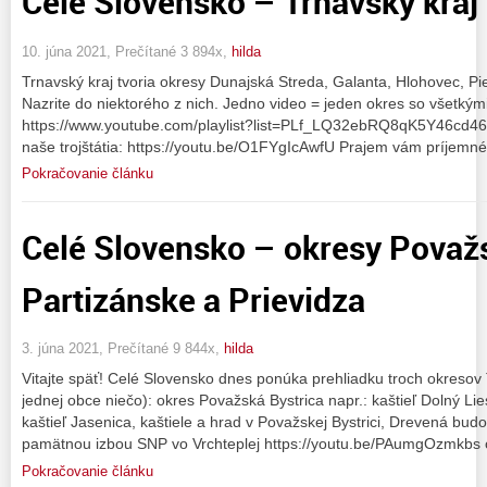
Celé Slovensko – Trnavský kraj
10. júna 2021, Prečítané 3 894x,
hilda
Trnavský kraj tvoria okresy Dunajská Streda, Galanta, Hlohovec, Pi
Nazrite do niektorého z nich. Jedno video = jeden okres so všetký
https://www.youtube.com/playlist?list=PLf_LQ32ebRQ8qK5Y46cd4
naše trojštátia: https://youtu.be/O1FYgIcAwfU Prajem vám príjemné
Pokračovanie článku
Celé Slovensko – okresy Považs
Partizánske a Prievidza
3. júna 2021, Prečítané 9 844x,
hilda
Vitajte späť! Celé Slovensko dnes ponúka prehliadku troch okresov 
jednej obce niečo): okres Považská Bystrica napr.: kaštieľ Dolný Li
kaštieľ Jasenica, kaštiele a hrad v Považskej Bystrici, Drevená budo
pamätnou izbou SNP vo Vrchteplej https://youtu.be/PAumgOzmkbs 
Pokračovanie článku