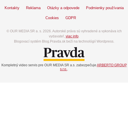
Kontakty
Reklama
Otázky a odpovede
Podmienky používania
Cookies
GDPR
© OUR MEDIA SR a. s. 2026. Autorské práva sú vyhradené a vykonáva ich
vydavateľ,
viac info
.
Blogovací systém Blog.Pravda.sk beží na technológií Wordpress.
Kompletný video servis pre OUR MEDIA SR a.s. zabezpečuje
ARBERTO GROUP
s.r.o.
.