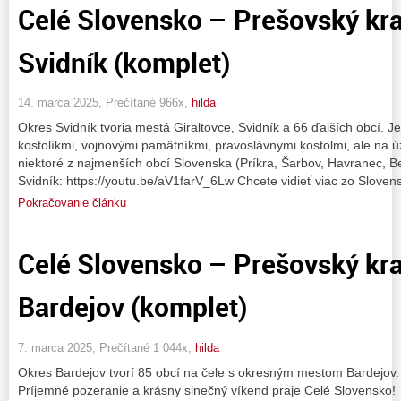
Celé Slovensko – Prešovský kra
Svidník (komplet)
14. marca 2025, Prečítané 966x,
hilda
Okres Svidník tvoria mestá Giraltovce, Svidník a 66 ďalších obcí. J
kostolíkmi, vojnovými pamätníkmi, pravoslávnymi kostolmi, ale na 
niektoré z najmenších obcí Slovenska (Príkra, Šarbov, Havranec, B
Svidník: https://youtu.be/aV1farV_6Lw Chcete vidieť viac zo Sloven
Pokračovanie článku
Celé Slovensko – Prešovský kra
Bardejov (komplet)
7. marca 2025, Prečítané 1 044x,
hilda
Okres Bardejov tvorí 85 obcí na čele s okresným mestom Bardejov
Príjemné pozeranie a krásny slnečný víkend praje Celé Slovensko!