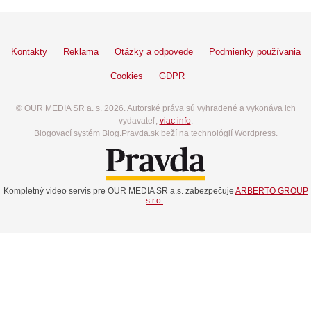
Kontakty
Reklama
Otázky a odpovede
Podmienky používania
Cookies
GDPR
© OUR MEDIA SR a. s. 2026. Autorské práva sú vyhradené a vykonáva ich
vydavateľ,
viac info
.
Blogovací systém Blog.Pravda.sk beží na technológií Wordpress.
Kompletný video servis pre OUR MEDIA SR a.s. zabezpečuje
ARBERTO GROUP
s.r.o.
.