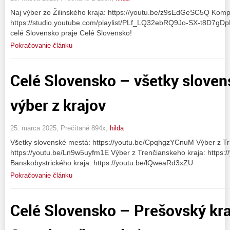
Naj výber zo Žilinského kraja: https://youtu.be/z9sEdGeSC5Q Kompl
https://studio.youtube.com/playlist/PLf_LQ32ebRQ9Jo-SX-t8D7gDpK
celé Slovensko praje Celé Slovensko!
Pokračovanie článku
Celé Slovensko – všetky sloven
výber z krajov
25. marca 2025, Prečítané 894x,
hilda
Všetky slovenské mestá: https://youtu.be/CpqhgzYCnuM Výber z Tr
https://youtu.be/Ln9w5uyfm1E Výber z Trenčianskeho kraja: https:/
Banskobystrického kraja: https://youtu.be/lQweaRd3xZU
Pokračovanie článku
Celé Slovensko – Prešovský kra