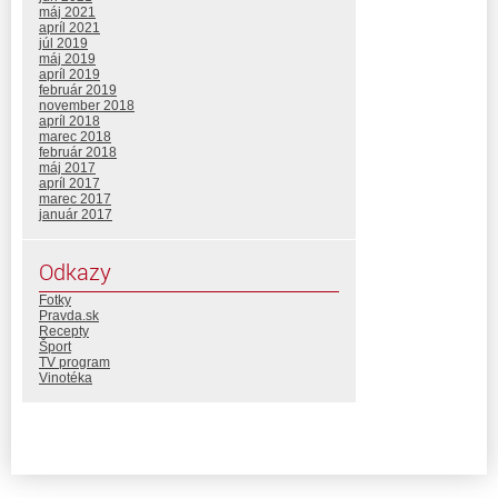
máj 2021
apríl 2021
júl 2019
máj 2019
apríl 2019
február 2019
november 2018
apríl 2018
marec 2018
február 2018
máj 2017
apríl 2017
marec 2017
január 2017
Odkazy
Fotky
Pravda.sk
Recepty
Šport
TV program
Vinotéka