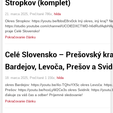
Stropkov (komplet)
21. marca 2025, Prečítané 786x,
hilda
Okres Stropkov: https://youtu.be/lbbsE8rx0ck Iný okres, iný kraj? N
https://studio.youtube.com/channel/UCOlEDXCTWD-h6dRufAqbHAg/c
praje Celé Slovensko!
Pokračovanie článku
Celé Slovensko – Prešovský kra
Bardejov, Levoča, Prešov a Svid
18. marca 2025, Prečítané 1 156x,
hilda
okres Bardejov: https://youtu.be/4o-TQhvYXSc okres Levoča: https:
Prešov: https://youtu.be/hoxLyW2Ce3s okres Svidník: https://yout
ďakuje za váš čas a odber! Príjemné sledovanie!
Pokračovanie článku