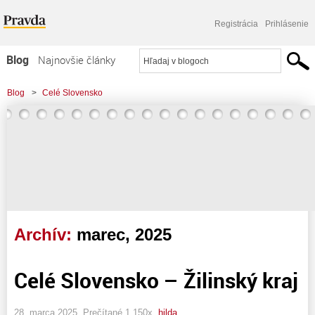
Registrácia
Prihlásenie
Blog
Najnovšie články
Najčítanejšie články
Blog
>
Celé Slovensko
Najkomentovanejšie články
Zoznam blogov
Komerčné blogy
Archív:
marec, 2025
Celé Slovensko – Žilinský kraj
28. marca 2025, Prečítané 1 150x,
hilda