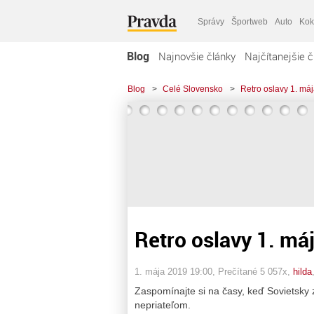
Správy
Športweb
Auto
Kok
Blog
Najnovšie články
Najčítanejšie č
Blog
>
Celé Slovensko
>
Retro oslavy 1. máj
Retro oslavy 1. máj
1. mája 2019 19:00
, Prečítané 5 057x,
hilda
Zaspomínajte si na časy, keď Sovietsky 
nepriateľom.