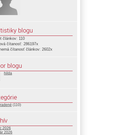
tistiky blogu
t článkov: 110
ová čítanosť: 286197x
merná čítanosť článkov: 2602x
or blogu
hilda
egórie
radené
(110)
hív
c 2026
uár 2026