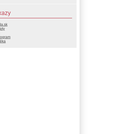
kazy
da.sk
pty
rogram
téka