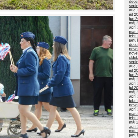
dece
sept
augu
júl 2
jún 
máj 
apríl
mare
febr
janu
dece
nove
nove
októ
sept
augu
júl 2
jún 
máj 
apríl
júl 2
máj 
apríl
febr
nove
apríl
mare
febr
máj 
apríl
mare
janu