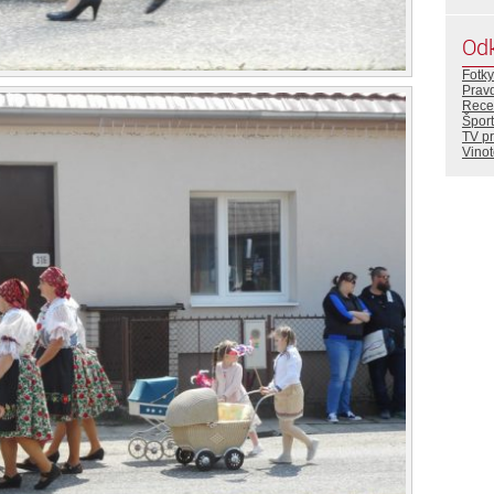
Od
Fotky
Prav
Rece
Šport
TV p
Vino