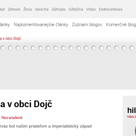
tail
Zdravie
Žena
Varecha
Záhrada
Užitočná
Video
DefenceNews
lánky
Najkomentovanejšie články
Zoznam blogov
Komerčné blog
a v obci Dojč
a v obci Dojč
hi
hilda
,
Nezaradené
zväz bol našim priateľom a imperialistický západ