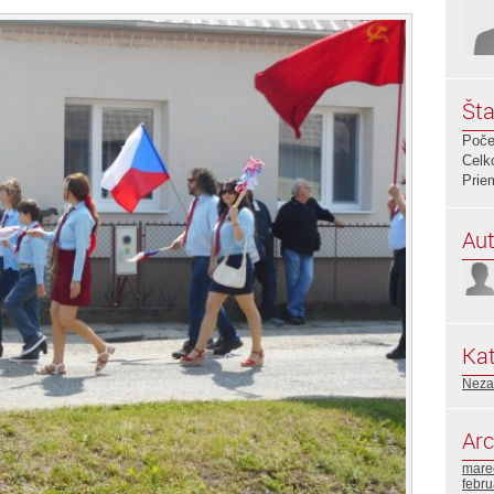
Šta
Poče
Celk
Prie
Aut
Kat
Neza
Arc
mare
febr