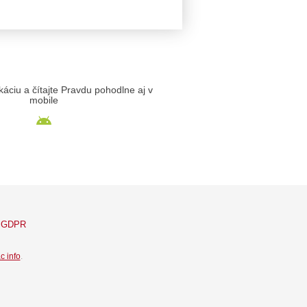
likáciu a čítajte Pravdu pohodlne aj v
mobile
GDPR
c info
.