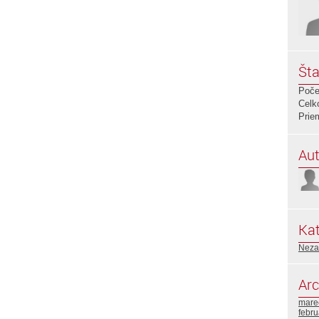
Šta
Poče
Celk
Prie
Aut
Kat
Neza
Arc
mare
febr