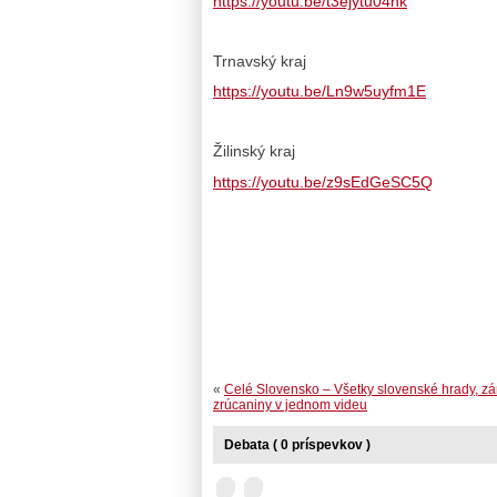
https://youtu.be/t3ejytu04nk
Trnavský kraj
https://youtu.be/Ln9w5uyfm1E
Žilinský kraj
https://youtu.be/z9sEdGeSC5Q
«
Celé Slovensko – Všetky slovenské hrady, z
zrúcaniny v jednom videu
Debata ( 0 príspevkov )