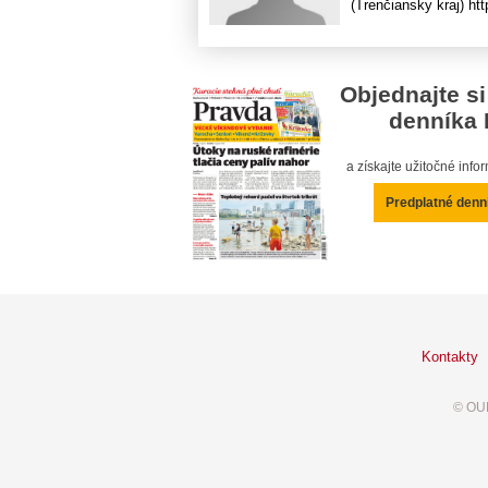
(Trenčiansky kraj) h
Objednajte si
denníka 
a získajte užitočné inf
Predplatné denn
Kontakty
© OUR