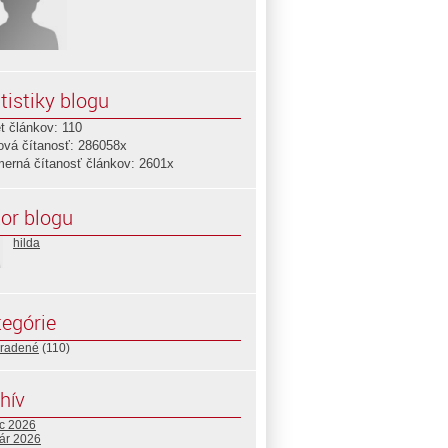
tistiky blogu
t článkov: 110
ová čítanosť: 286058x
merná čítanosť článkov: 2601x
or blogu
hilda
egórie
radené
(110)
hív
c 2026
uár 2026