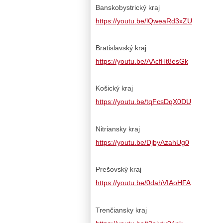
Banskobystrický kraj
https://youtu.be/lQweaRd3xZU
Bratislavský kraj
https://youtu.be/AAcfHt8esGk
Košický kraj
https://youtu.be/tqFcsDqX0DU
Nitriansky kraj
https://youtu.be/DjbyAzahUg0
Prešovský kraj
https://youtu.be/0dahVIAoHFA
Trenčiansky kraj