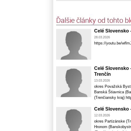
Ďalšie články od tohto b
Celé Slovensko 
28.03.2026
https://youtu.be/wfl
Celé Slovensko 
Trenčín
13.03.2026
okres Považská Bystr
Banská Štiavnica (Ba
(Trenčiansky kraj) ht
Celé Slovensko 
12.03.2026
okres Partizánske (Tr
Hronom (Banskobystri