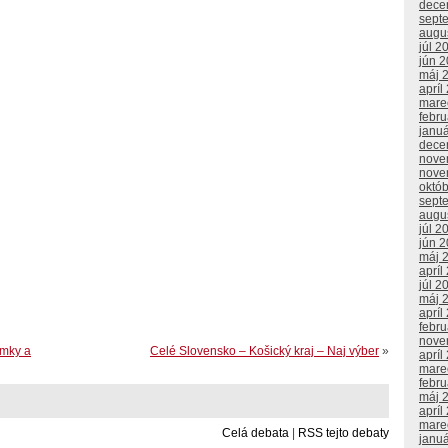
dece
sept
augu
júl 2
jún 
máj 
apríl
mare
febr
janu
dece
nove
nove
októ
sept
augu
júl 2
jún 
máj 
apríl
júl 2
máj 
apríl
febr
nove
ámky a
Celé Slovensko – Košický kraj – Naj výber
»
apríl
mare
febr
máj 
apríl
mare
Celá debata
|
RSS tejto debaty
janu