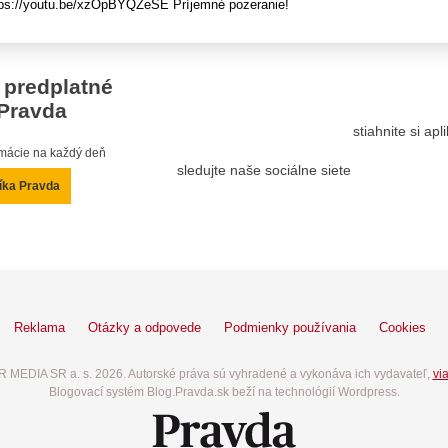
ttps://youtu.be/xzOpBYQZeSE Príjemné pozeranie!
 predplatné
Pravda
stiahnite si ap
ormácie na každý deň
sledujte naše sociálne siete
íka Pravda
Reklama
Otázky a odpovede
Podmienky používania
Cookies
 MEDIA SR a. s. 2026. Autorské práva sú vyhradené a vykonáva ich vydavateľ,
via
Blogovací systém Blog.Pravda.sk beží na technológií Wordpress.