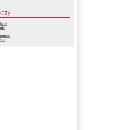
kazy
da.sk
pty
rogram
téka