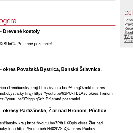
Od
logera
Fotky
Prav
Rece
– Drevené kostoly
Šport
TV p
Vino
mJXBUoCU Príjemné pozeranie!
– okres Považská Bystrica, Banská Štiavnica,
ica (Trenčiansky kraj) https://youtu.be/PAumgOzmkbs okres
nskobystrický kraj) https://youtu.be/91PUkTBLAsc okres Trenčín
tps://youtu.be/3Tfgqhlq5zY Príjemné pozeranie!
– okresy Partizánske, Žiar nad Hronom, Púchov
enčiansky kraj) https://youtu.be/7P8t1IXDplo okres Žiar nad
cký kraj) https://youtu.be/eN402fVSuQU okres Púchov