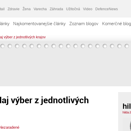
tail
Zdravie
Žena
Varecha
Záhrada
Užitočná
Video
DefenceNews
lánky
Najkomentovanejšie články
Zoznam blogov
Komerčné blog
j výber z jednotlivých krajov
aj výber z jednotlivých
hi
hilda
Nezaradené