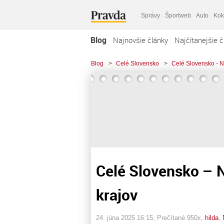
Správy
Športweb
Auto
Kok
Blog
Najnovšie články
Najčítanejšie č
Blog
>
Celé Slovensko
>
Celé Slovensko - Na
Celé Slovensko – N
krajov
24. júna 2025 16:15
, Prečítané 950x,
hilda
,